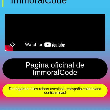
ImmoralCode
Pagina oficinal de
ImmoralCode
Detengamos a los robots asesinos ¡campaña colombiana
contra minas!