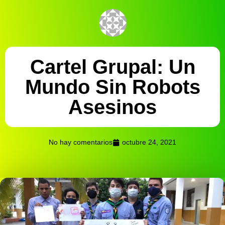
Cartel Grupal: Un
Mundo Sin Robots
Asesinos
No hay comentarios
octubre 24, 2021