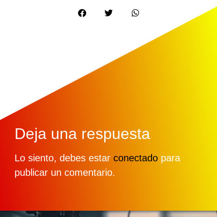
Deja una respuesta
Lo siento, debes estar
conectado
para
publicar un comentario.