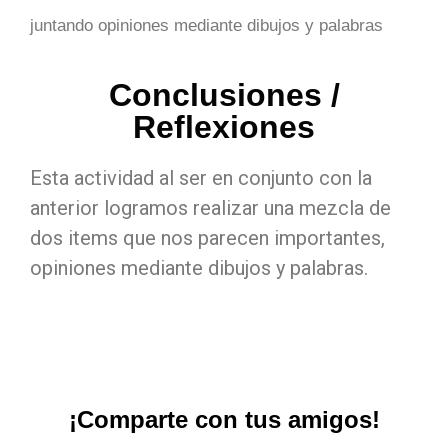
juntando opiniones mediante dibujos y palabras
Conclusiones /
Reflexiones
Esta actividad al ser en conjunto con la
anterior logramos realizar una mezcla de
dos items que nos parecen importantes,
opiniones mediante dibujos y palabras.
¡Comparte con tus amigos!