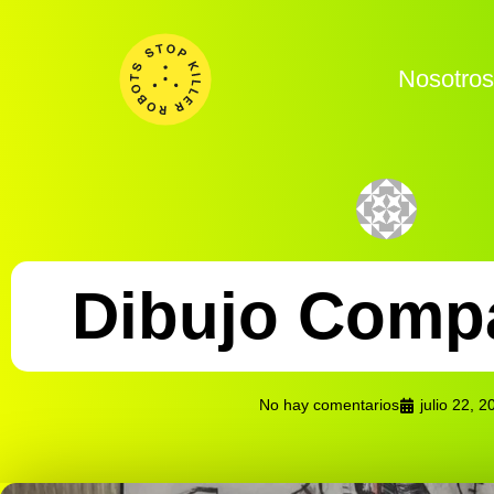
Nosotro
Dibujo Compa
No hay comentarios
julio 22, 2