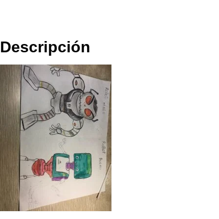
Descripción