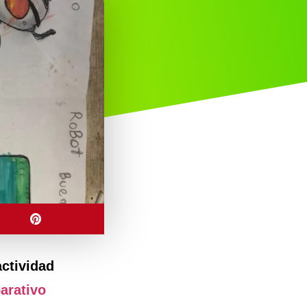
actividad
arativo