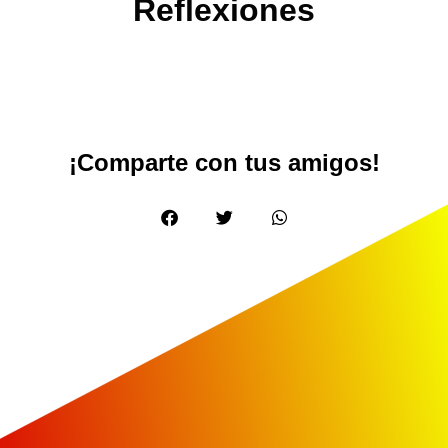
Reflexiones
¡Comparte con tus amigos!