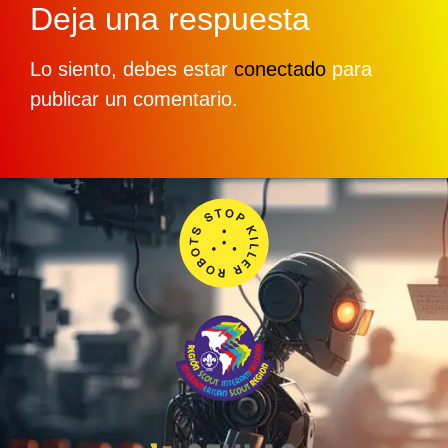
Deja una respuesta
Lo siento, debes estar
conectado
para
publicar un comentario.