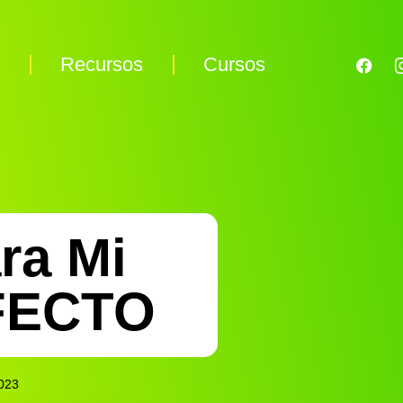
s
Recursos
Cursos
ra Mi
FECTO
023