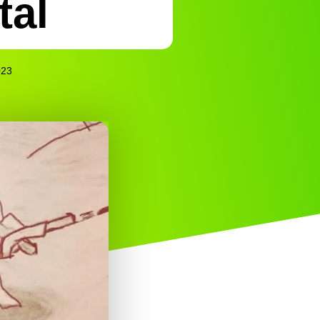
tal
023