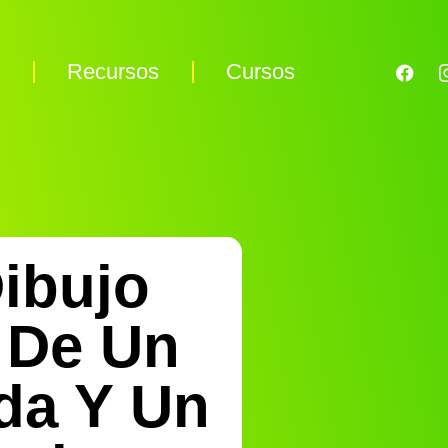
s
Recursos
Cursos
Dibujo
 De Un
da Y Un