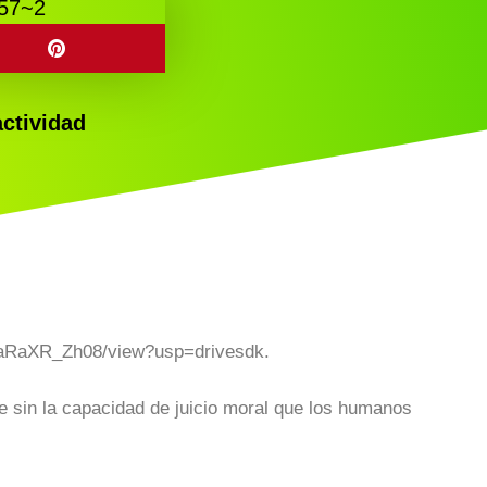
actividad
l
_aRaXR_Zh08/view?usp=drivesdk.
e sin la capacidad de juicio moral que los humanos