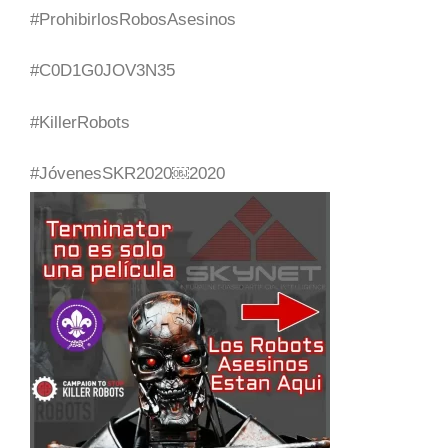
#ProhibirlosRobosAsesinos
#C0D1G0JOV3N35
#KillerRobots
#JóvenesSKR2020￼2020