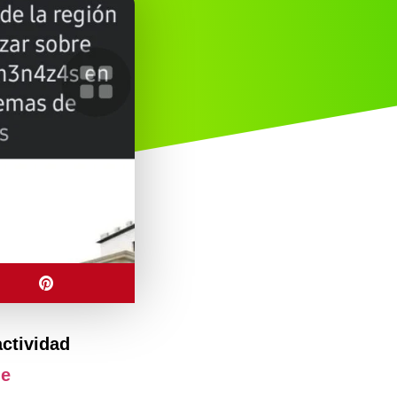
actividad
je