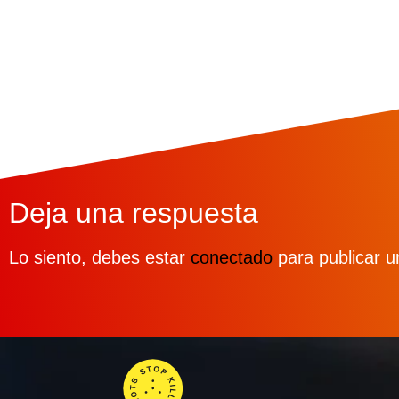
Deja una respuesta
Lo siento, debes estar
conectado
para publicar u