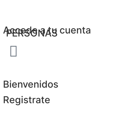
Accede a tu cuenta
PERSONAS
Bienvenidos
Registrate