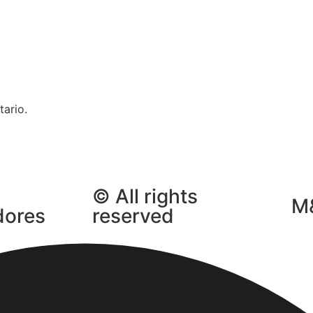
ario.
© All rights
M
dores
reserved