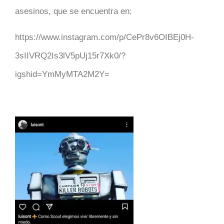
asesinos, que se encuentra en:
https://www.instagram.com/p/CePr8v6OIBEj0H-
3sIIVRQ2Is3lV5pUj15r7Xk0/?
igshid=YmMyMTA2M2Y=