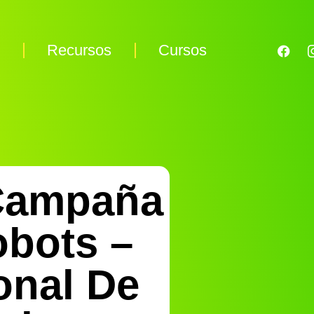
s
Recursos
Cursos
 Campaña
obots –
onal De