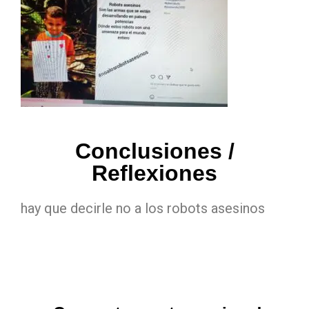
Conclusiones /
Reflexiones
hay que decirle no a los robots asesinos