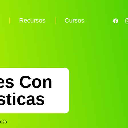
s
Recursos
Cursos
es Con
sticas
2023