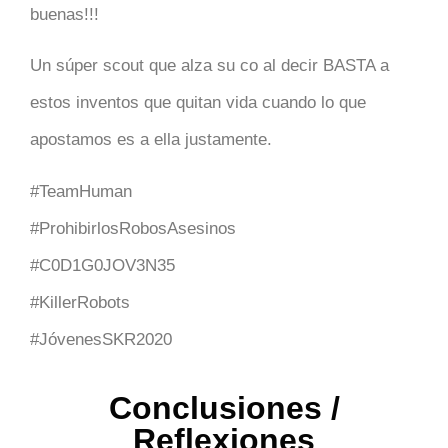
buenas!!!
Un súper scout que alza su co al decir BASTA a
estos inventos que quitan vida cuando lo que
apostamos es a ella justamente.
#TeamHuman
#ProhibirlosRobosAsesinos
#C0D1G0JOV3N35
#KillerRobots
#JóvenesSKR2020
Conclusiones /
Reflexiones