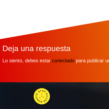
Deja una respuesta
Lo siento, debes estar
conectado
para publicar u